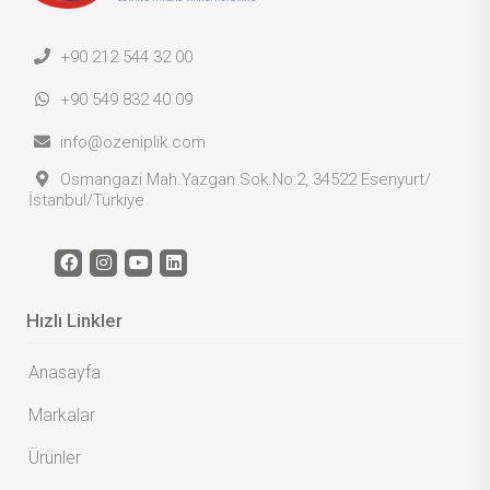
+90 212 544 32 00
+90 549 832 40 09
info@ozeniplik.com
Osmangazi Mah.Yazgan Sok.No:2, 34522 Esenyurt/
İstanbul/Türkiye
Hızlı Linkler
Anasayfa
Markalar
Ürünler