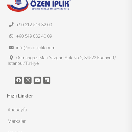
+90 212 544 32 00
+90 549 832 40 09
info@ozeniplik.com
Osmangazi Mah.Yazgan Sok.No:2, 34522 Esenyurt/
İstanbul/Türkiye
Hızlı Linkler
Anasayfa
Markalar